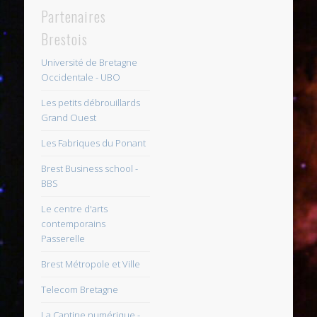
Partenaires
Brestois
Université de Bretagne
Occidentale - UBO
Les petits débrouillards
Grand Ouest
Les Fabriques du Ponant
Brest Business school -
BBS
Le centre d'arts
contemporains
Passerelle
Brest Métropole et Ville
Telecom Bretagne
La Cantine numérique -