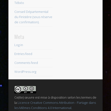
Tébéo
Conseil Départemental
du Finistère (sous réserve
de confirmation).
Meta
Log in
Entries feed
Comments feed
WordPress.org
Ce(tte) œuvre est mise à disposition selon les termes de
la
Licence Creative Commons Attribution - Partage dans
les Mêmes Conditions 4.0 International
.