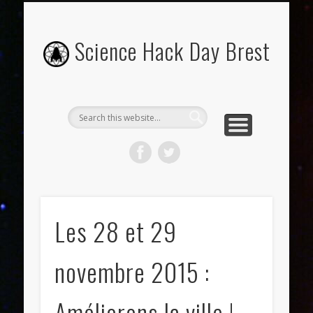
OU ET QUAND ?
INSCRIPTIONS
PROGRAMME
CONTACT
ABOUT
PRESSE
Science Hack Day Brest
Les 28 et 29
novembre 2015 :
Améliorons la ville !