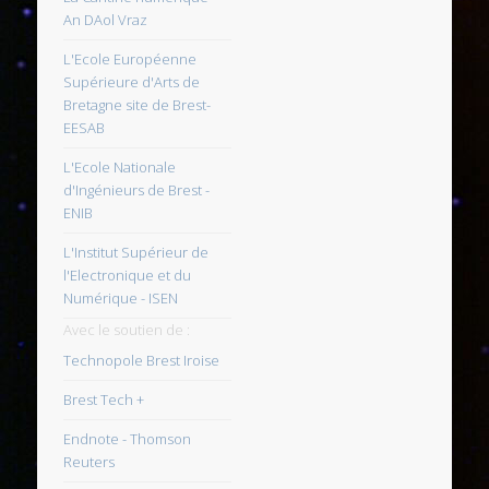
An DAol Vraz
L'Ecole Européenne
Supérieure d'Arts de
Bretagne site de Brest-
EESAB
L'Ecole Nationale
d'Ingénieurs de Brest -
ENIB
L'Institut Supérieur de
l'Electronique et du
Numérique - ISEN
Avec le soutien de :
Technopole Brest Iroise
Brest Tech +
Endnote - Thomson
Reuters