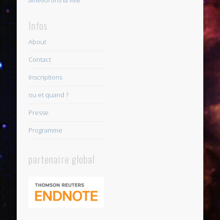
Infos
About
Contact
Inscriptions
ou et quand ?
Presse
Programme
partenaire global