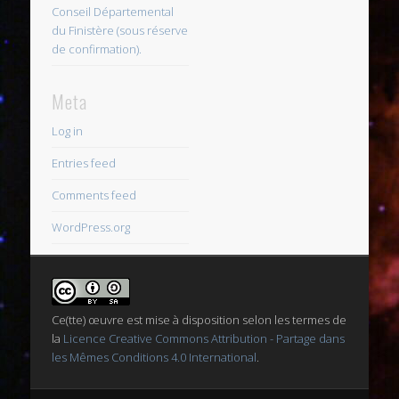
Conseil Départemental
du Finistère (sous réserve
de confirmation).
Meta
Log in
Entries feed
Comments feed
WordPress.org
Ce(tte) œuvre est mise à disposition selon les termes de
la
Licence Creative Commons Attribution - Partage dans
les Mêmes Conditions 4.0 International
.