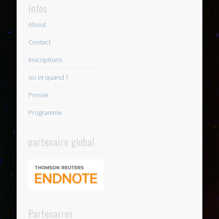
Infos
About
Contact
Inscriptions
ou et quand ?
Presse
Programme
partenaire global
Partenaires