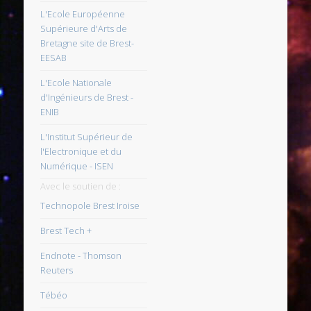
L'Ecole Européenne
Supérieure d'Arts de
Bretagne site de Brest-
EESAB
L'Ecole Nationale
d'Ingénieurs de Brest -
ENIB
L'Institut Supérieur de
l'Electronique et du
Numérique - ISEN
Avec le soutien de :
Technopole Brest Iroise
Brest Tech +
Endnote - Thomson
Reuters
Tébéo