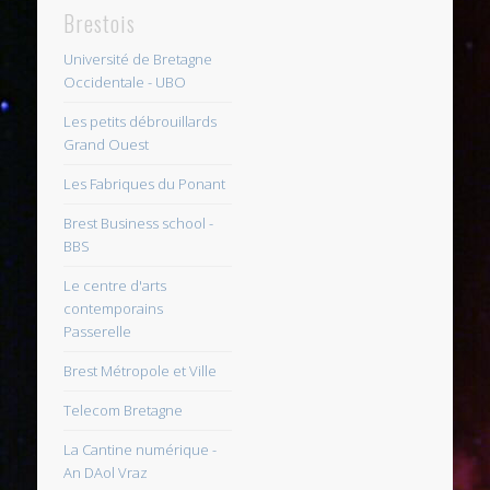
Brestois
Université de Bretagne
Occidentale - UBO
Les petits débrouillards
Grand Ouest
Les Fabriques du Ponant
Brest Business school -
BBS
Le centre d'arts
contemporains
Passerelle
Brest Métropole et Ville
Telecom Bretagne
La Cantine numérique -
An DAol Vraz