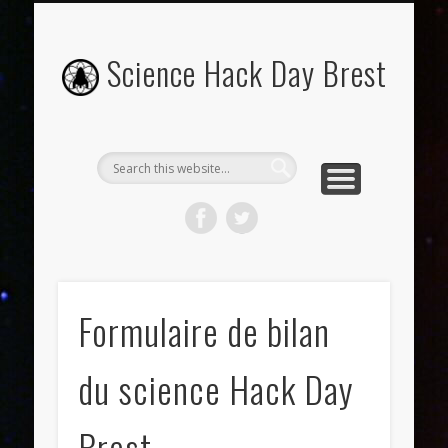
OU ET QUAND ?
INSCRIPTIONS
PROGRAMME
CONTACT
ABOUT
PRESSE
Science Hack Day Brest
Formulaire de bilan
du science Hack Day
Brest