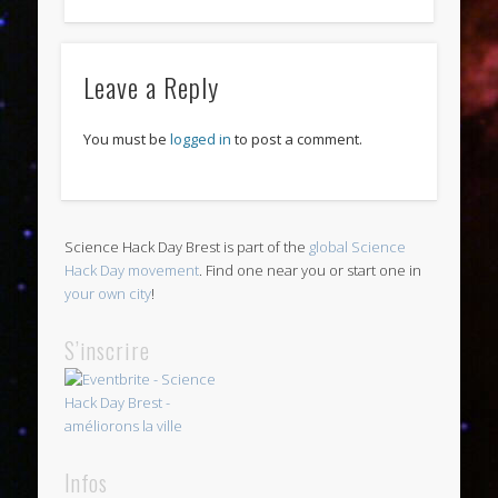
Leave a Reply
You must be
logged in
to post a comment.
Science Hack Day Brest is part of the
global Science
Hack Day movement
. Find one near you or start one in
your own city
!
S’inscrire
Infos