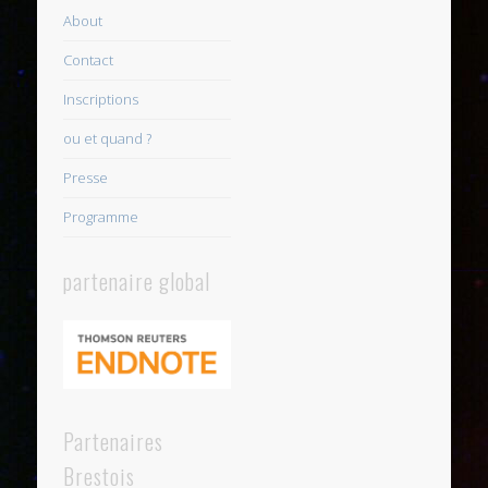
About
Contact
Inscriptions
ou et quand ?
Presse
Programme
partenaire global
Partenaires
Brestois