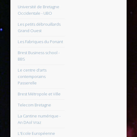
Université de Bretagne
Occidentale - UBO
Les petits débrouillards
Grand Ouest
Les Fabriques du Ponant
Brest Business school -
BBS
Le centre d'arts
contemporains
Passerelle
Brest Métropole et Ville
Telecom Bretagne
La Cantine numérique -
An DAol Vraz
L'Ecole Européenne