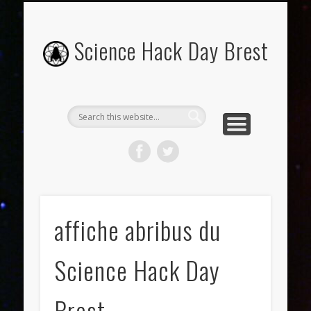
OU ET QUAND ?
INSCRIPTIONS
PROGRAMME
CONTACT
ABOUT
PRESSE
Science Hack Day Brest
affiche abribus du
Science Hack Day
Brest