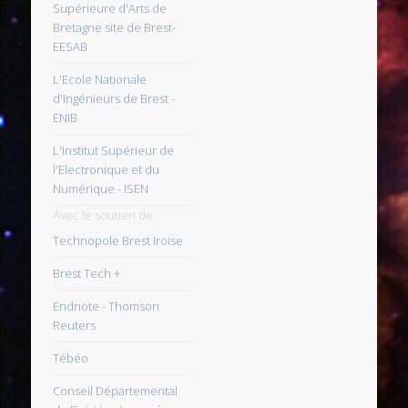
Supérieure d'Arts de
Bretagne site de Brest-
EESAB
L'Ecole Nationale
d'Ingénieurs de Brest -
ENIB
L'Institut Supérieur de
l'Electronique et du
Numérique - ISEN
Avec le soutien de :
Technopole Brest Iroise
Brest Tech +
Endnote - Thomson
Reuters
Tébéo
Conseil Départemental