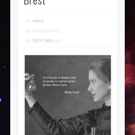
antony
October 8, 2015
932 × 1360
pixels