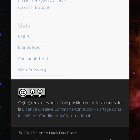
du Finistère (sous réserve
de confirmation).
Meta
Log in
Entries feed
Comments feed
WordPress.org
Ce(tte) œuvre est mise à disposition selon les termes de
la
Licence Creative Commons Attribution - Partage dans
les Mêmes Conditions 4.0 International
.
© 2026 Science Hack Day Brest