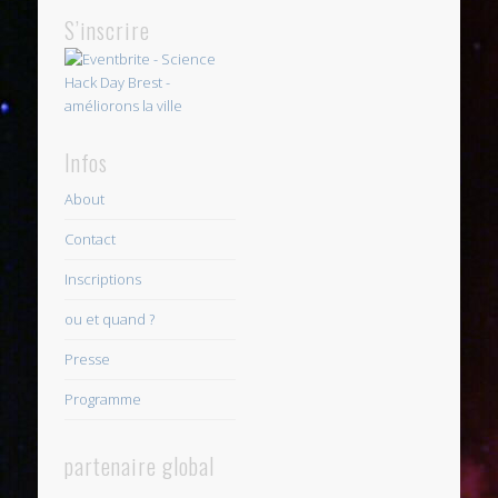
S’inscrire
Infos
About
Contact
Inscriptions
ou et quand ?
Presse
Programme
partenaire global