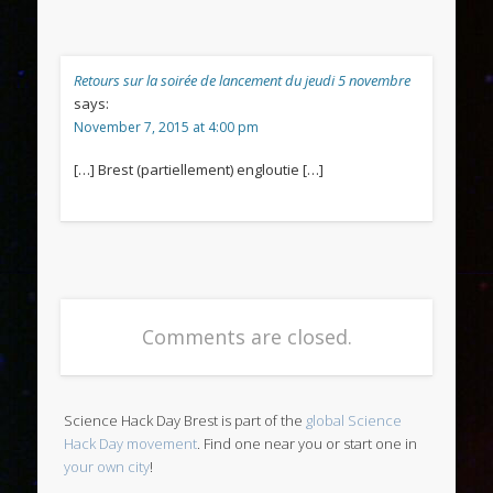
Retours sur la soirée de lancement du jeudi 5 novembre
says:
November 7, 2015 at 4:00 pm
[…] Brest (partiellement) engloutie […]
Comments are closed.
Science Hack Day Brest is part of the
global Science
Hack Day movement
. Find one near you or start one in
your own city
!