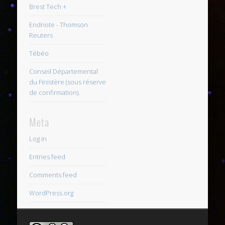
Brest Tech +
Endnote - Thomson
Reuters
Tébéo
Conseil Départemental
du Finistère (sous réserve
de confirmation).
Meta
Log in
Entries feed
Comments feed
WordPress.org