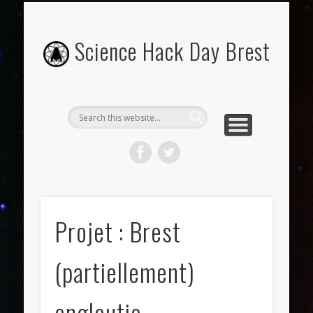
OU ET QUAND ?
INSCRIPTIONS
PROGRAMME
CONTACT
ABOUT
PRESSE
Science Hack Day Brest
Projet : Brest
(partiellement)
engloutie