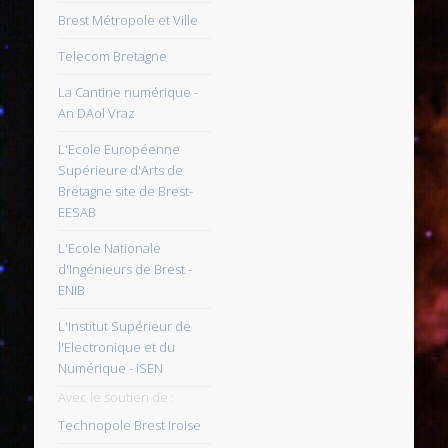
Brest Métropole et Ville
Telecom Bretagne
La Cantine numérique -
An DAol Vraz
L'Ecole Européenne
Supérieure d'Arts de
Bretagne site de Brest-
EESAB
L'Ecole Nationale
d'Ingénieurs de Brest -
ENIB
L'Institut Supérieur de
l'Electronique et du
Numérique - ISEN
Avec le soutien de :
Technopole Brest Iroise