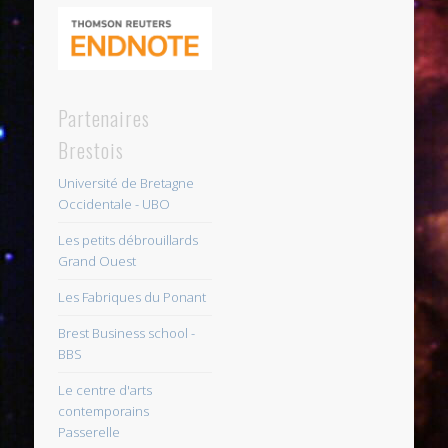
Partenaires
Brestois
Université de Bretagne
Occidentale - UBO
Les petits débrouillards
Grand Ouest
Les Fabriques du Ponant
Brest Business school -
BBS
Le centre d'arts
contemporains
Passerelle