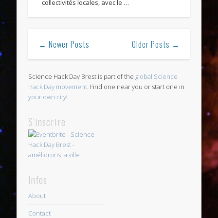
collectivités locales, avec le …
← Newer Posts
Older Posts →
Science Hack Day Brest is part of the
global Science
Hack Day movement
. Find one near you or start one in
your own city
!
S’inscrire
Infos
About
Contact