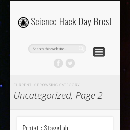
OU ET QUAND ?
INSCRIPTIONS
PROGRAMME
CONTACT
ABOUT
PRESSE
Science Hack Day Brest
CURRENTLY BROWSING CATEGORY
Uncategorized, Page 2
Projet : StageLab