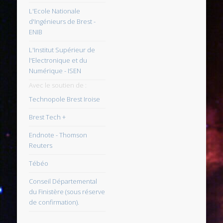
L'Ecole Nationale
d'Ingénieurs de Brest -
ENIB
L'Institut Supérieur de
l'Electronique et du
Numérique - ISEN
Avec le soutien de :
Technopole Brest Iroise
Brest Tech +
Endnote - Thomson
Reuters
Tébéo
Conseil Départemental
du Finistère (sous réserve
de confirmation).