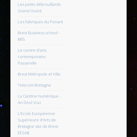
Les petits débrouillards
Grand Ouest
Les Fabriques du Ponant
Brest Business school -
BBS
Le centre d'arts
contemporains
Passerelle
Brest Métropole et Ville
Telecom Bretagne
La Cantine numérique -
An DAol Vraz
L'Ecole Européenne
Supérieure d'Arts de
Bretagne site de Brest-
EESAB