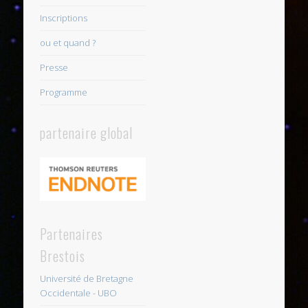
Inscriptions
ou et quand ?
Presse
Programme
partenaire global
Partenaires
Brestois
Université de Bretagne
Occidentale - UBO